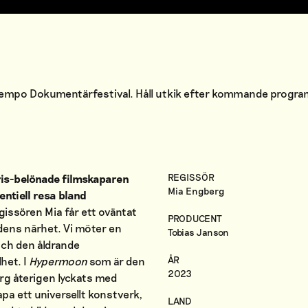
 Tempo Dokumentärfestival. Håll utkik efter kommande progr
REGISSÖR
ris-belönade filmskaparen
Mia Engberg
ntiell resa bland
gissören Mia får ett oväntat
PRODUCENT
dens närhet. Vi möter en
Tobias Janson
ch den åldrande
ÅR
het. I
Hypermoon
som är den
2023
berg återigen lyckats med
a ett universellt konstverk,
LAND