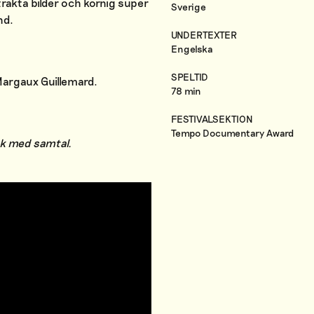
strakta bilder och kornig super
Sverige
nd.
UNDERTEXTER
Engelska
SPELTID
argaux Guillemard.
78 min
FESTIVALSEKTION
Tempo Documentary Award
ök med samtal.