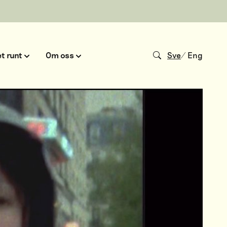
t runt
Om oss
Sve
/
Eng