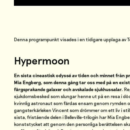
Denna programpunkt visades i en tidigare upplaga av
Hypermoon
En sista cineastisk odyssé av tiden och minnet från p
Mia Engberg, som denna gång tar oss med på en existe
färgsprakande galaxer och avskalade sjukhussalar.
Re
sjukdomsbesked som slungar henne ut på en resa i dö
kvinnlig astronaut som färdas ensam genom rymden o
gangsterkärleken Vincent som drömmer om ett liv i still
sista, fristående delen i Belleville-trilogin har Mia Eng
konststycket att genom den personliga berättelsen skap