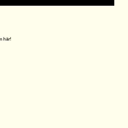
am
här
!