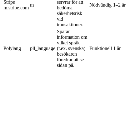
Stripe
servrar för att
m
Nödvändig
1–2 år
m.stripe.com
bedöma
säkerhetsrisk
vid
transaktioner.
Sparar
information om
vilket språk
Polylang
pll_language
(t.ex. svenska)
Funktionell
1 år
besökaren
föredrar att se
sidan på.