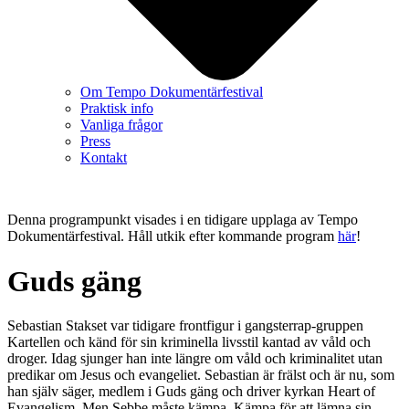
Om Tempo Dokumentärfestival
Praktisk info
Vanliga frågor
Press
Kontakt
Denna programpunkt visades i en tidigare upplaga av Tempo
Dokumentärfestival. Håll utkik efter kommande program
här
!
Guds gäng
Sebastian Stakset var tidigare frontfigur i gangsterrap-gruppen
Kartellen och känd för sin kriminella livsstil kantad av våld och
droger. Idag sjunger han inte längre om våld och kriminalitet utan
predikar om Jesus och evangeliet. Sebastian är frälst och är nu, som
han själv säger, medlem i Guds gäng och driver kyrkan Heart of
Evangelism. Men Sebbe måste kämpa. Kämpa för att lämna sin