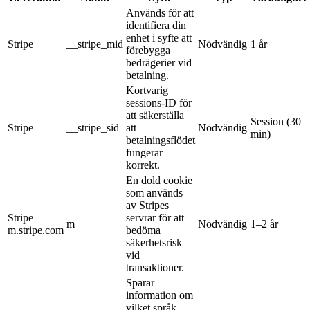
Används för att
identifiera din
enhet i syfte att
Stripe
__stripe_mid
Nödvändig
1 år
förebygga
bedrägerier vid
betalning.
Kortvarig
sessions-ID för
att säkerställa
Session (30
Stripe
__stripe_sid
att
Nödvändig
min)
betalningsflödet
fungerar
korrekt.
En dold cookie
som används
av Stripes
Stripe
servrar för att
m
Nödvändig
1–2 år
m.stripe.com
bedöma
säkerhetsrisk
vid
transaktioner.
Sparar
information om
vilket språk