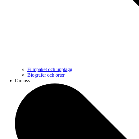
Filmpaket och upplägg
Biografer och orter
Om oss