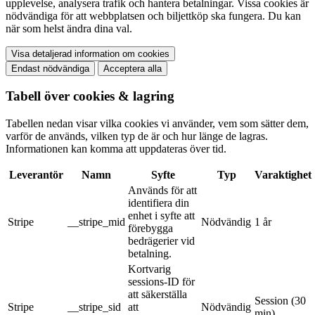
upplevelse, analysera trafik och hantera betalningar. Vissa cookies är
nödvändiga för att webbplatsen och biljettköp ska fungera. Du kan
när som helst ändra dina val.
Visa detaljerad information om cookies
Endast nödvändiga
Acceptera alla
Tabell över cookies & lagring
Tabellen nedan visar vilka cookies vi använder, vem som sätter dem,
varför de används, vilken typ de är och hur länge de lagras.
Informationen kan komma att uppdateras över tid.
Leverantör
Namn
Syfte
Typ
Varaktighet
Används för att
identifiera din
enhet i syfte att
Stripe
__stripe_mid
Nödvändig
1 år
förebygga
bedrägerier vid
betalning.
Kortvarig
sessions-ID för
att säkerställa
Session (30
Stripe
__stripe_sid
att
Nödvändig
min)