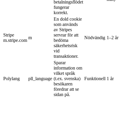
betalningsflödet
fungerar
korrekt.
En dold cookie
som används
av Stripes
Stripe
servrar för att
m
Nödvändig
1–2 år
m.stripe.com
bedöma
säkerhetsrisk
vid
transaktioner.
Sparar
information om
vilket språk
Polylang
pll_language
(t.ex. svenska)
Funktionell
1 år
besökaren
föredrar att se
sidan på.