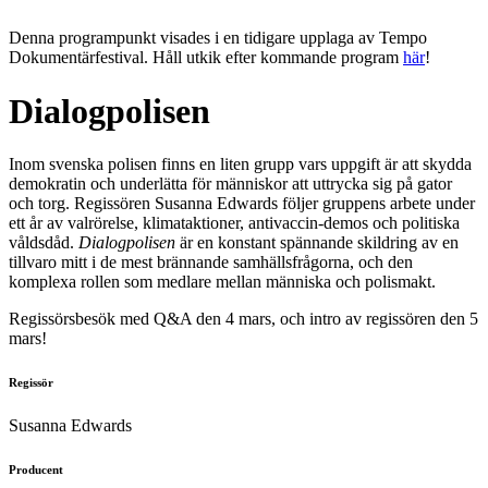
Denna programpunkt visades i en tidigare upplaga av Tempo
Dokumentärfestival. Håll utkik efter kommande program
här
!
Dialogpolisen
Inom svenska polisen finns en liten grupp vars uppgift är att skydda
demokratin och underlätta för människor att uttrycka sig på gator
och torg. Regissören Susanna Edwards följer gruppens arbete under
ett år av valrörelse, klimataktioner, antivaccin-demos och politiska
våldsdåd.
Dialogpolisen
är en konstant spännande skildring av en
tillvaro mitt i de mest brännande samhällsfrågorna, och den
komplexa rollen som medlare mellan människa och polismakt.
Regissörsbesök med Q&A den 4 mars, och intro av regissören den 5
mars!
Regissör
Susanna Edwards
Producent