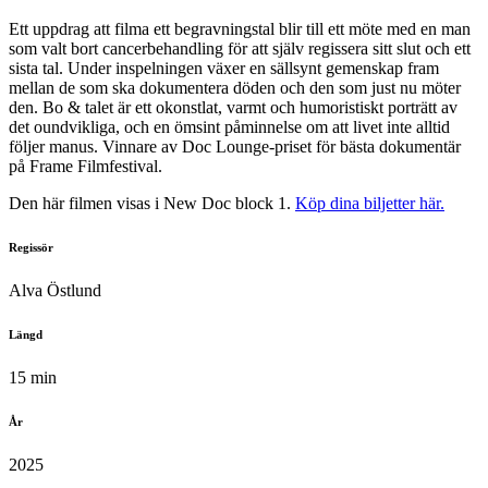
Ett uppdrag att filma ett begravningstal blir till ett möte med en man
som valt bort cancerbehandling för att själv regissera sitt slut och ett
sista tal. Under inspelningen växer en sällsynt gemenskap fram
mellan de som ska dokumentera döden och den som just nu möter
den. Bo & talet är ett okonstlat, varmt och humoristiskt porträtt av
det oundvikliga, och en ömsint påminnelse om att livet inte alltid
följer manus. Vinnare av Doc Lounge-priset för bästa dokumentär
på Frame Filmfestival.
Den här filmen visas i New Doc block 1.
Köp dina biljetter här.
Regissör
Alva Östlund
Längd
15 min
År
2025