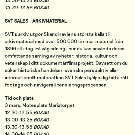
13.00-13.25
BOKAD
13.30-13.55 BOKAD
SVT SALES – ARKIVMATERIAL
SVT:s arkiv utgör Skandinaviens största källa till
arkivmaterial med över 500 000 timmar material från
1896 till idag. Få vägledning i hur du kan använda deras
omfattande samling av nyheter, historia, kultur och
vetenskap i ditt dokumentärfilmsprojekt. Oavsett om du
söker historiska händelser, svenska perspektiv eller
internationellt material kan SVT Sales hjälpa dig hitta rätt
footage och navigera
licensieringsprocessen.
Tid och plats
3 mars, Mötesplats Mariatorget
12.30-12.55
BOKAD
13.00-13.25
BOKAD
13.30-13.55
BOKAD
14.00-14.25
BOKAD