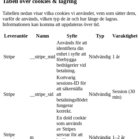
Tabell över cookies & lagring
Tabellen nedan visar vilka cookies vi använder, vem som sätter dem,
varför de används, vilken typ de är och hur länge de lagras.
Informationen kan komma att uppdateras över tid.
Leverantör
Namn
Syfte
Typ
Varaktighet
Används för att
identifiera din
enhet i syfte att
Stripe
__stripe_mid
Nödvändig
1 år
förebygga
bedrägerier vid
betalning.
Kortvarig
sessions-ID för
att säkerställa
Session (30
Stripe
__stripe_sid
att
Nödvändig
min)
betalningsflödet
fungerar
korrekt.
En dold cookie
som används
av Stripes
Stripe
servrar för att
m
Nödvändig
1–2 år