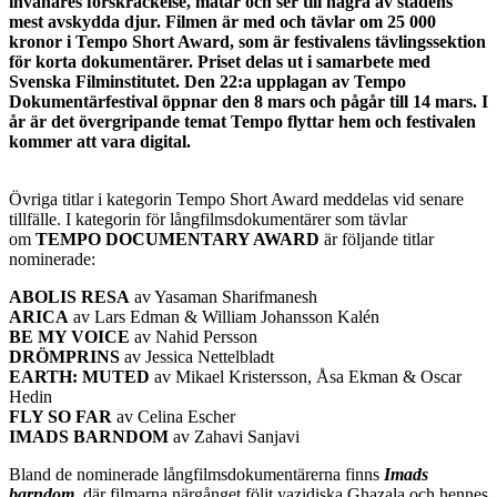
invånares förskräckelse, matar och ser till några av stadens
mest avskydda djur. Filmen är med och tävlar om 25 000
kronor i Tempo Short Award, som är festivalens tävlingssektion
för korta dokumentärer. Priset delas ut i samarbete med
Svenska Filminstitutet. Den 22:a upplagan av Tempo
Dokumentärfestival öppnar den 8 mars och pågår till 14 mars. I
år är det övergripande temat Tempo flyttar hem och festivalen
kommer att vara digital.
Övriga titlar i kategorin Tempo Short Award meddelas vid senare
tillfälle. I kategorin för långfilmsdokumentärer som tävlar
om
TEMPO DOCUMENTARY AWARD
är följande titlar
nominerade:
ABOLIS RESA
av Yasaman Sharifmanesh
ARICA
av Lars Edman & William Johansson Kalén
BE MY VOICE
av Nahid Persson
DRÖMPRINS
av Jessica Nettelbladt
EARTH: MUTED
av Mikael Kristersson, Åsa Ekman & Oscar
Hedin
FLY SO FAR
av Celina Escher
IMADS BARNDOM
av Zahavi Sanjavi
Bland de nominerade långfilmsdokumentärerna finns
Imads
barndom
, där filmarna närgånget följt yazidiska Ghazala och hennes