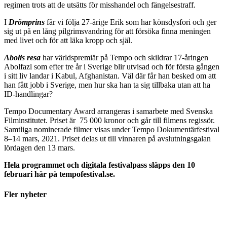
regimen trots att de utsätts för misshandel och fängelsestraff.
I
Drömprins
får vi följa 27-årige Erik som har könsdysfori och ger
sig ut på en lång pilgrimsvandring för att försöka finna meningen
med livet och för att läka kropp och själ.
Abolis resa
har världspremiär på Tempo och skildrar 17-åringen
Abolfazl som efter tre år i Sverige blir utvisad och för första gången
i sitt liv landar i Kabul, Afghanistan. Väl där får han besked om att
han fått jobb i Sverige, men hur ska han ta sig tillbaka utan att ha
ID-handlingar?
Tempo Documentary Award arrangeras i samarbete med Svenska
Filminstitutet. Priset är 75 000 kronor och går till filmens regissör.
Samtliga nominerade filmer visas under Tempo Dokumentärfestival
8–14 mars, 2021. Priset delas ut till vinnaren på avslutningsgalan
lördagen den 13 mars.
Hela programmet och digitala festivalpass släpps den 10
februari här på tempofestival.se.
Fler nyheter