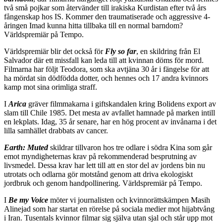
två små pojkar som återvänder till irakiska Kurdistan efter två års
fångenskap hos IS. Kommer den traumatiserade och aggressive 4-
åringen Imad kunna hitta tillbaka till en normal barndom?
Världspremiär på Tempo.
Världspremiär blir det också för
Fly so far
, en skildring från El
Salvador där ett missfall kan leda till att kvinnan döms för mord.
Filmarna har följt Teodora, som ska avtjäna 30 år i fängelse för att
ha mördat sin dödfödda dotter, och hennes och 17 andra kvinnors
kamp mot sina orimliga straff.
I
Arica
gräver filmmakarna i giftskandalen kring Bolidens export av
slam till Chile 1985. Det mesta av avfallet hamnade på marken intill
en lekplats. Idag, 35 år senare, har en hög procent av invånarna i det
lilla samhället drabbats av cancer.
Earth: Muted
skildrar tillvaron hos tre odlare i södra Kina som går
emot myndigheternas krav på rekommenderad besprutning av
livsmedel. Dessa krav har lett till att en stor del av jordens bin nu
utrotats och odlarna gör motstånd genom att driva ekologiskt
jordbruk och genom handpollinering. Världspremiär på Tempo.
I
Be my Voice
möter vi journalisten och kvinnorättskämpen Masih
Alinejad som har startat en rörelse på sociala medier mot hijabtvång
i Iran. Tusentals kvinnor filmar sig själva utan sjal och står upp mot