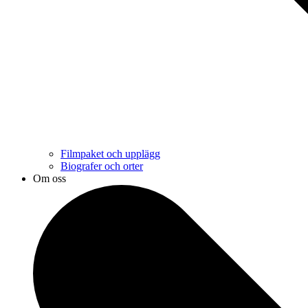
Filmpaket och upplägg
Biografer och orter
Om oss