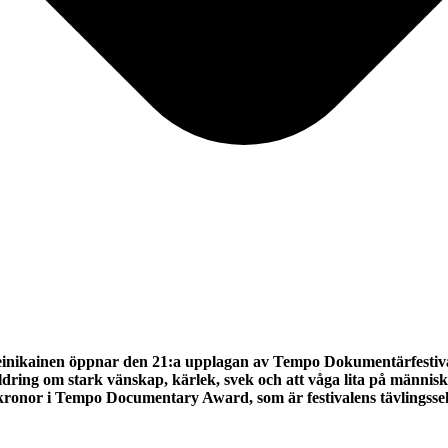
inikainen öppnar den 21:a upplagan av Tempo Dokumentärfestival
ing om stark vänskap, kärlek, svek och att våga lita på människor
0 kronor i Tempo Documentary Award, som är festivalens tävlingss